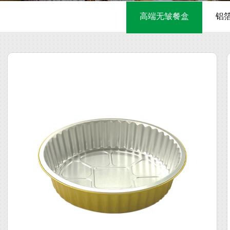
高端无皱餐盒
铝