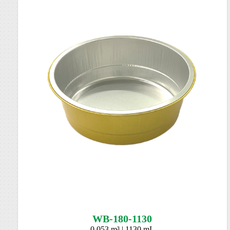
WB-180-1130
0.053 m³ | 1130 mL