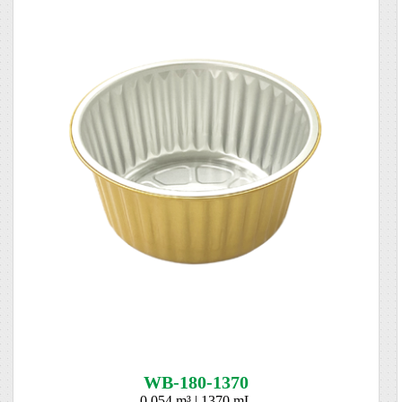
WB-180-1370
0.054 m³ | 1370 mL